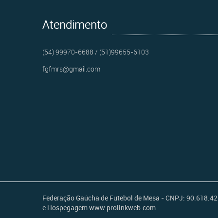
Atendimento
(54) 99970-6688 / (51)99655-6103
fgfmrs@gmail.com
Federação Gaúcha de Futebol de Mesa - CNPJ: 90.618.422/0
e Hospegagem www.prolinkweb.com