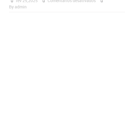
fev 25,2025
Comentários desativados
By admin