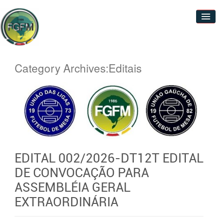
Institucional
Category Archives:Editais
Calendário
Filiados
Galeria de Campeões
Ranking
EDITAL 002/2026-DT12T EDITAL
Legislação
DE CONVOCAÇÃO PARA
Editais
ASSEMBLÉIA GERAL
FGFM ON LINE
EXTRAORDINÁRIA
Contato