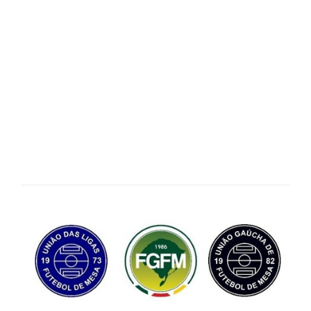
DearFlip: carregando
PDF Service ...