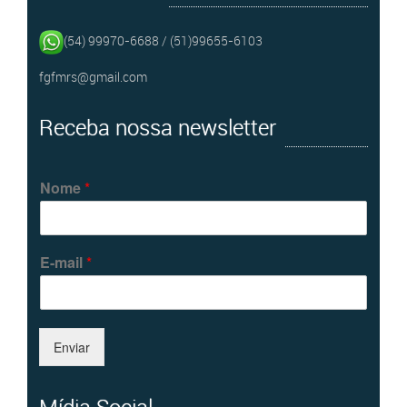
(54) 99970-6688 / (51)99655-6103
fgfmrs@gmail.com
Receba nossa newsletter
Nome
*
E-mail
*
Enviar