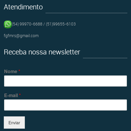
Atendimento
(54) 99970-6688 / (51)99655-6103
fgfmrs@gmail.com
Receba nossa newsletter
Nome
*
E-mail
*
Enviar