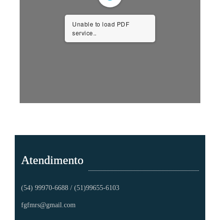
Unable to load PDF
service..
Atendimento
(54) 99970-6688 / (51)99655-6103
fgfmrs@gmail.com